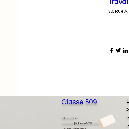
Travai
30, Rue A.
Classe 509
L
C
P
Delmas 71
contact@classe509.com
L
+50943998957