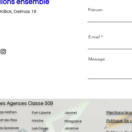
llons ensemble
Prénom
 Killick, Delmas 19
E-mail
Message
es Agences Classe 509
ap-Haïtien
Mentions lég
Fort-Liberté
Jacmel
ort-de-Paix
Hinche
Politique de 
Miragoâne
es Gonaïves
Les Cayes
Jérémie