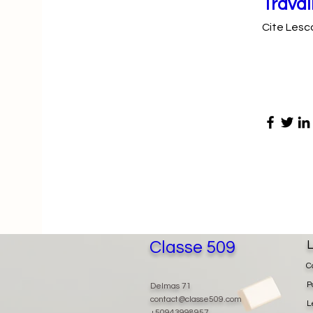
Travai
Cite Lesc
Classe 509
L
C
P
Delmas 71
contact@classe509.com
L
+50943998957