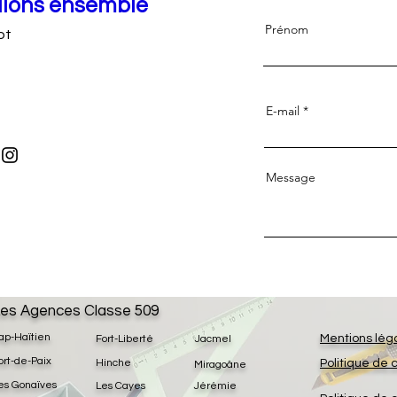
llons ensemble
Prénom
ot
E-mail
Message
es Agences Classe 509
ap-Haïtien
Mentions lég
Fort-Liberté
Jacmel
ort-de-Paix
Hinche
Politique de 
Miragoâne
es Gonaïves
Les Cayes
Jérémie