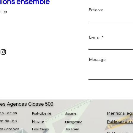
llons ensemble
Prénom
tte
E-mail
Message
es Agences Classe 509
ap-Haïtien
Mentions lég
Fort-Liberté
Jacmel
ort-de-Paix
Hinche
Politique de 
Miragoâne
es Gonaïves
Les Cayes
Jérémie