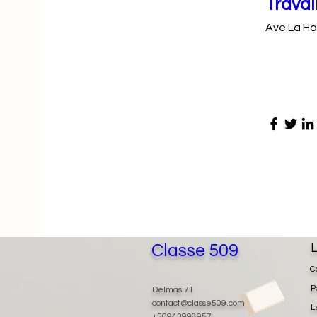
Travai
Ave La Ha
Classe 509
L
C
P
Delmas 71
contact@classe509.com
L
+50943998957