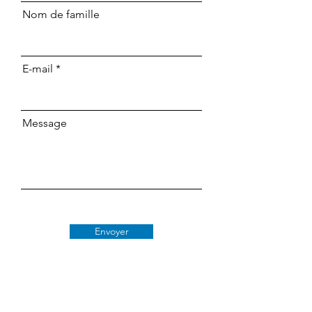
Nom de famille
E-mail
Message
Envoyer
Classe 509