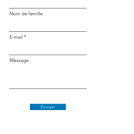
Nom de famille
E-mail
Message
Envoyer
Classe 509