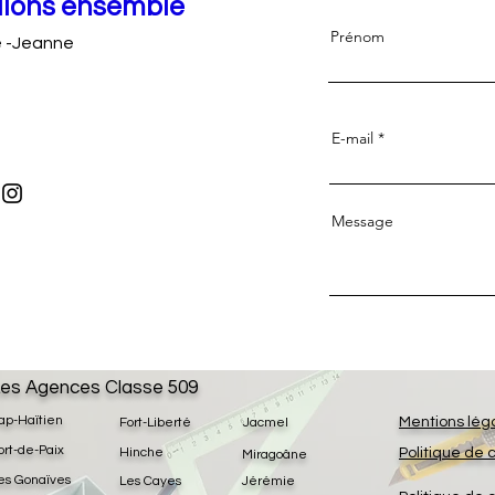
llons ensemble
Prénom
e -Jeanne
E-mail
Message
es Agences Classe 509
ap-Haïtien
Mentions lég
Fort-Liberté
Jacmel
ort-de-Paix
Hinche
Politique de 
Miragoâne
es Gonaïves
Les Cayes
Jérémie