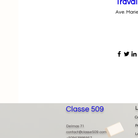
Travai
Ave. Mari
Classe 509
L
C
P
Delmas 71
contact@classe509.com
L
+50943998957