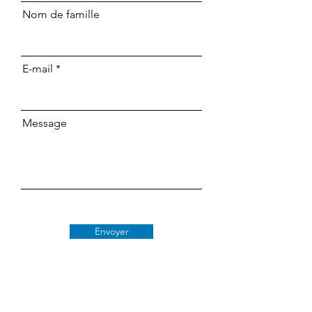
Nom de famille
E-mail
Message
Envoyer
Classe 509