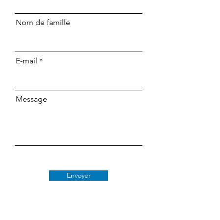
Nom de famille
E-mail
Message
Envoyer
Classe 509