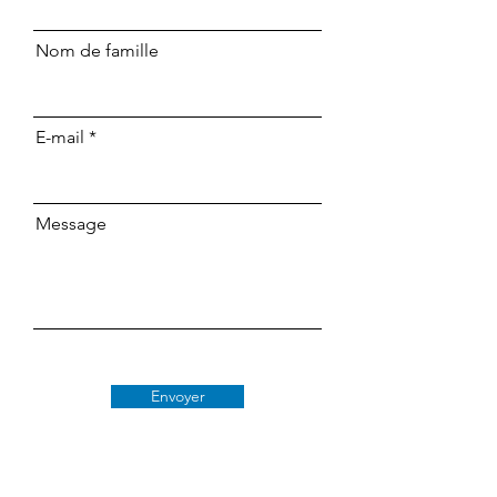
Nom de famille
E-mail
Message
Envoyer
Classe 509