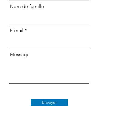
Nom de famille
E-mail
Message
Envoyer
Classe 509