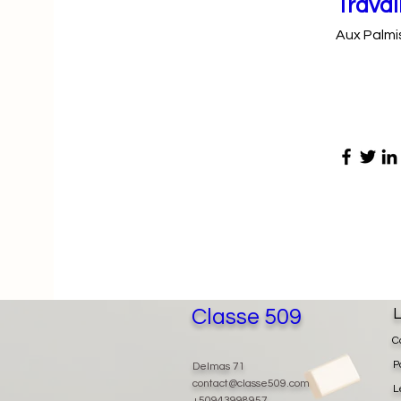
Travai
Aux Palmi
Classe 509
L
C
P
Delmas 71
contact@classe509.com
L
+50943998957