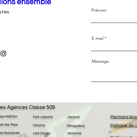
llons ensemble
Prénom
stes
E-mail
Message
es Agences Classe 509
ap-Haïtien
Mentions lég
Fort-Liberté
Jacmel
ort-de-Paix
Hinche
Politique de 
Miragoâne
es Gonaïves
Les Cayes
Jérémie