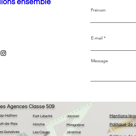
llons ensemble
Prénom
E-mail
Message
es Agences Classe 509
ap-Haïtien
Mentions lég
Fort-Liberté
Jacmel
ort-de-Paix
Hinche
Politique de 
Miragoâne
es Gonaïves
Les Cayes
Jérémie