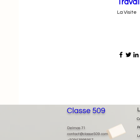
Travai
La Visite
Classe 509
L
C
P
Delmas 71
contact@classe509.com
L
+50943998957