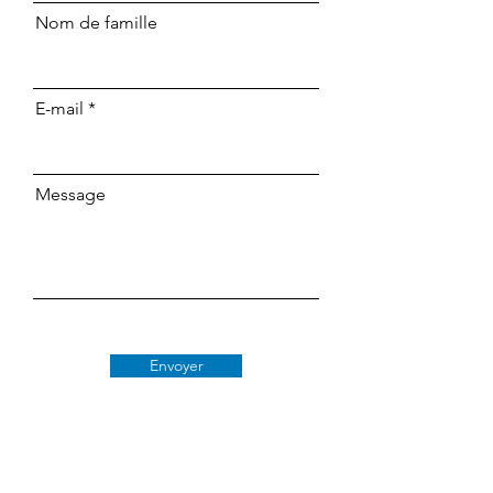
Nom de famille
E-mail
Message
Envoyer
Classe 509