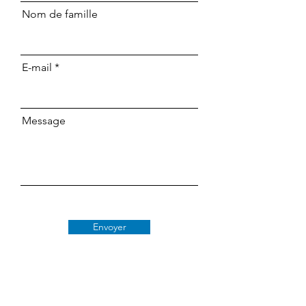
Nom de famille
E-mail
Message
Envoyer
Classe 509