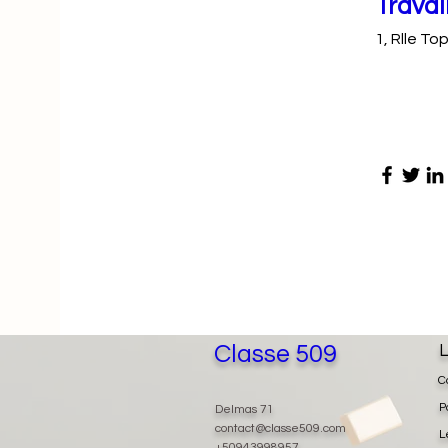
Travai
1, Rlle T
Classe 509
L
C
P
Delmas 71
contact@classe509.com
L
+50943998957