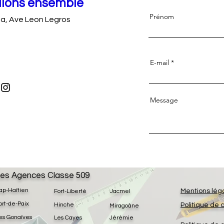
llons ensemble
Prénom
opa, Ave Leon Legros
E-mail
Message
es Agences Classe 509
ap-Haïtien
Mentions lég
Fort-Liberté
Jacmel
ort-de-Paix
Hinche
Politique de 
Miragoâne
es Gonaïves
Les Cayes
Jérémie