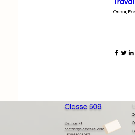
Travai
Oriani, F
Classe 509
L
C
P
Delmas 71
contact@classe509.com
L
+50943998957