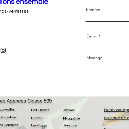
llons ensemble
Prénom
onds-Verrettes
E-mail
Message
es Agences Classe 509
ap-Haïtien
Mentions lég
Fort-Liberté
Jacmel
ort-de-Paix
Hinche
Politique de 
Miragoâne
es Gonaïves
Les Cayes
Jérémie