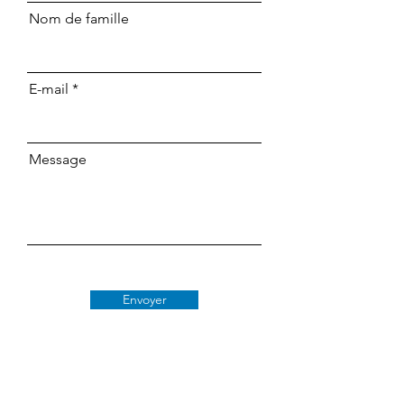
Nom de famille
E-mail
Message
Envoyer
Classe 509