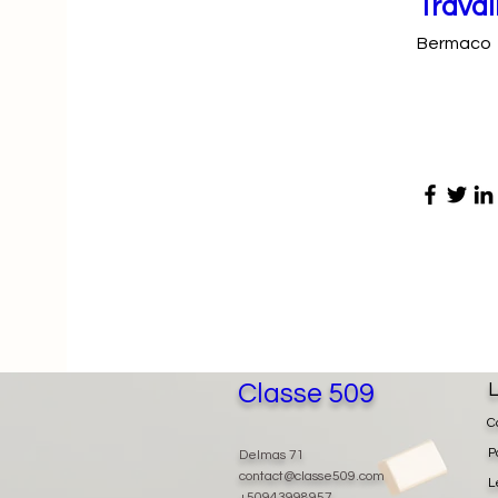
Travai
Bermaco
Classe 509
L
C
P
Delmas 71
contact@classe509.com
L
+50943998957