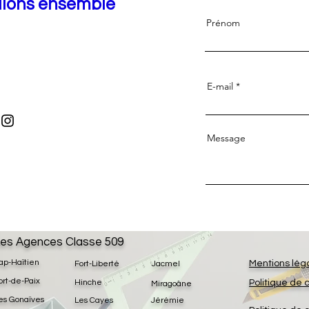
llons ensemble
Prénom
E-mail
Message
es Agences Classe 509
ap-Haïtien
Mentions lég
Fort-Liberté
Jacmel
ort-de-Paix
Hinche
Politique de 
Miragoâne
es Gonaïves
Les Cayes
Jérémie