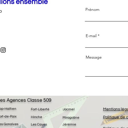
llons ensemble
Prénom
p
E-mail
Message
es Agences Classe 509
ap-Haïtien
Mentions lég
Fort-Liberté
Jacmel
ort-de-Paix
Hinche
Politique de 
Miragoâne
es Gonaïves
Les Cayes
Jérémie