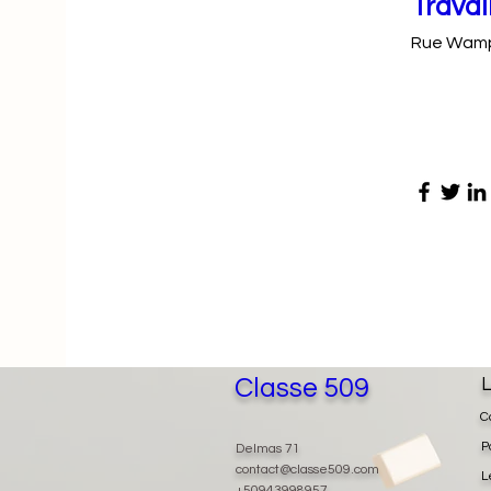
Travai
Rue Wam
Classe 509
L
C
P
Delmas 71
contact@classe509.com
L
+50943998957