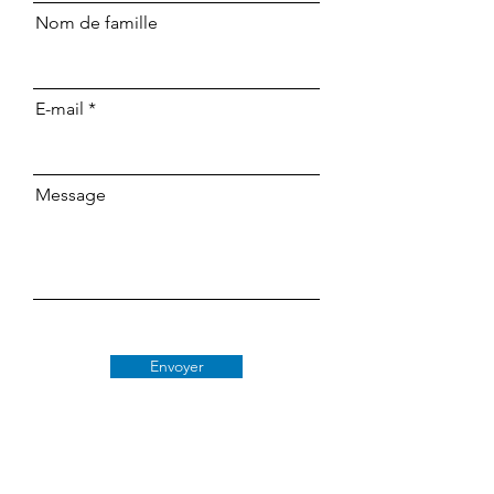
Nom de famille
E-mail
Message
Envoyer
Classe 509