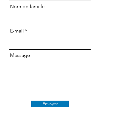
Nom de famille
E-mail
Message
Envoyer
Classe 509