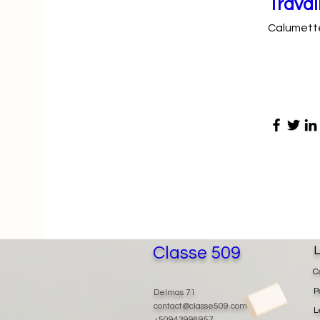
Travai
Calumette
Classe 509
L
C
P
Delmas 71
contact@classe509.com
L
+50943998957