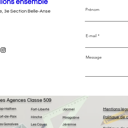
llons ensemble
Prénom
, 3e Section Belle-Anse
E-mail
Message
es Agences Classe 509
ap-Haïtien
Mentions lég
Fort-Liberté
Jacmel
ort-de-Paix
Hinche
Politique de 
Miragoâne
es Gonaïves
Les Cayes
Jérémie