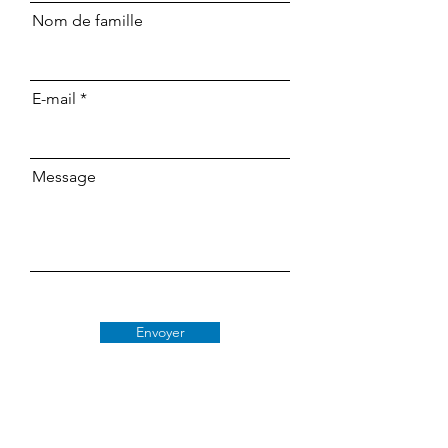
Nom de famille
E-mail
Message
Envoyer
Classe 509