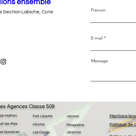
llons ensemble
Prénom
2e Section Labiche, Cote
E-mail
Message
es Agences Classe 509
ap-Haïtien
Mentions lég
Fort-Liberté
Jacmel
ort-de-Paix
Hinche
Politique de 
Miragoâne
es Gonaïves
Les Cayes
Jérémie