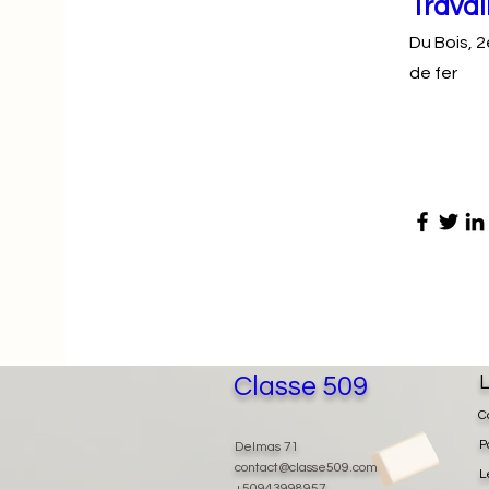
Travai
Du Bois, 
de fer
Classe 509
L
C
P
Delmas 71
contact@classe509.com
L
+50943998957