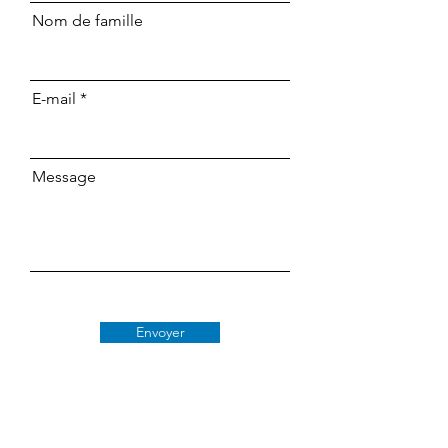
Nom de famille
E-mail
Message
Envoyer
Classe 509