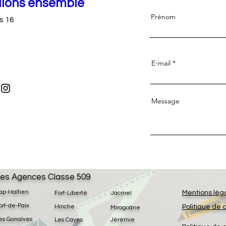
llons ensemble
Prénom
s 16
E-mail
Message
es Agences Classe 509
ap-Haïtien
Mentions lég
Fort-Liberté
Jacmel
ort-de-Paix
Hinche
Politique de 
Miragoâne
es Gonaïves
Les Cayes
Jérémie