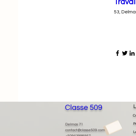
Travai
53, Delma
Classe 509
L
C
P
Delmas 71
contact@classe509.com
L
+50943998957