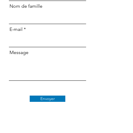
Nom de famille
E-mail
Message
Envoyer
Classe 509