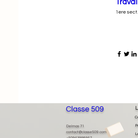
Travai
1ere sect.
Classe 509
L
C
P
Delmas 71
contact@classe509.com
L
+50943998957