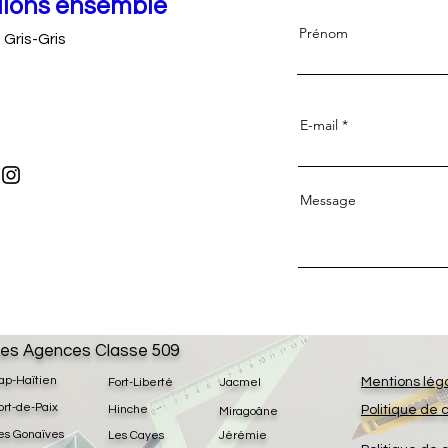
llons ensemble
Prénom
 Gris-Gris
E-mail
Message
es Agences Classe 509
ap-Haïtien
Mentions lég
Fort-Liberté
Jacmel
ort-de-Paix
Hinche
Politique de 
Miragoâne
es Gonaïves
Les Cayes
Jérémie