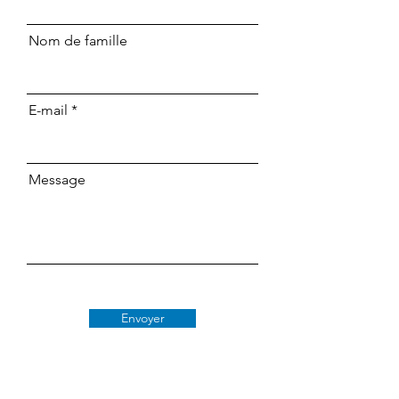
Nom de famille
E-mail
Message
Envoyer
Classe 509