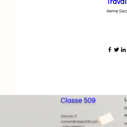
Travai
4eme Sec
Classe 509
L
C
P
Delmas 71
contact@classe509.com
L
+50943998957