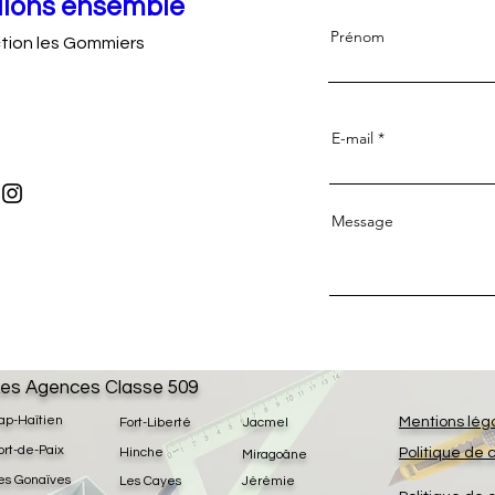
llons ensemble
Prénom
tion les Gommiers
E-mail
Message
es Agences Classe 509
ap-Haïtien
Mentions lég
Fort-Liberté
Jacmel
ort-de-Paix
Hinche
Politique de 
Miragoâne
es Gonaïves
Les Cayes
Jérémie