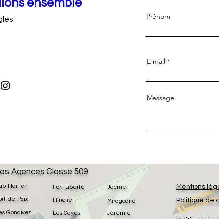
llons ensemble
Prénom
gles
E-mail
Message
es Agences Classe 509
ap-Haïtien
Mentions lég
Fort-Liberté
Jacmel
ort-de-Paix
Hinche
Politique de 
Miragoâne
es Gonaïves
Les Cayes
Jérémie