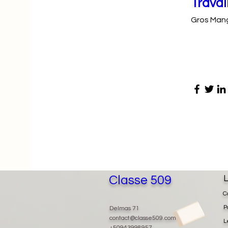
Travai
Gros Man
Classe 509
L
C
P
Delmas 71
contact@classe509.com
L
+50943998957