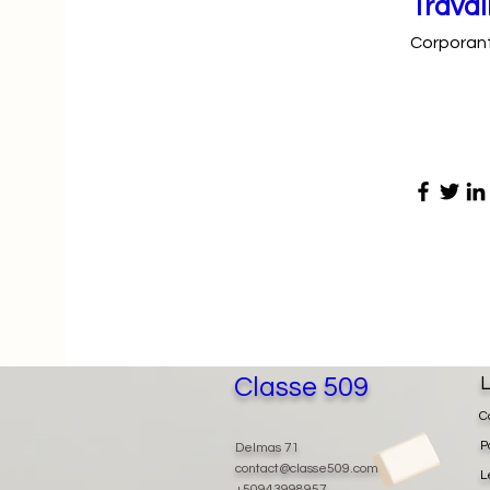
Travai
Corporan
Classe 509
L
C
P
Delmas 71
contact@classe509.com
L
+50943998957