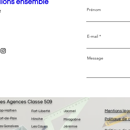
llons ensemble
Prénom
t
E-mail
Message
es Agences Classe 509
ap-Haïtien
Mentions lég
Fort-Liberté
Jacmel
ort-de-Paix
Hinche
Politique de 
Miragoâne
es Gonaïves
Les Cayes
Jérémie