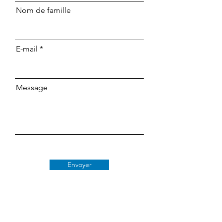
Nom de famille
E-mail
Message
Envoyer
Classe 509