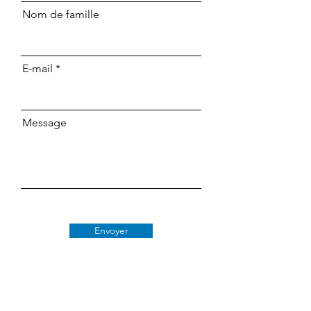
Nom de famille
E-mail
Message
Envoyer
Classe 509