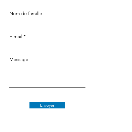
Nom de famille
E-mail
Message
Envoyer
Classe 509