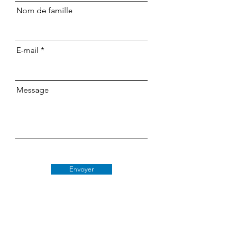
Nom de famille
E-mail
Message
Envoyer
Classe 509