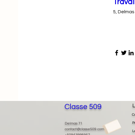
Travai
5, Delmas
Classe 509
L
C
P
Delmas 71
contact@classe509.com
L
+50943998957