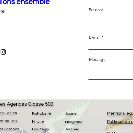
llons ensemble
Prénom
 95
E-mail
Message
es Agences Classe 509
ap-Haïtien
Mentions lég
Fort-Liberté
Jacmel
ort-de-Paix
Hinche
Politique de 
Miragoâne
es Gonaïves
Les Cayes
Jérémie