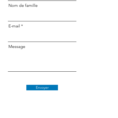
Nom de famille
E-mail
Message
Envoyer
Classe 509