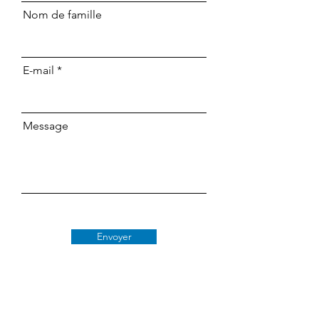
Nom de famille
E-mail
Message
Envoyer
Classe 509