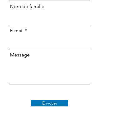
Nom de famille
E-mail
Message
Envoyer
Classe 509