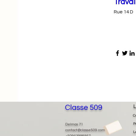
Travai
Rue 14 D
Classe 509
L
C
P
Delmas 71
contact@classe509.com
L
+50943998957