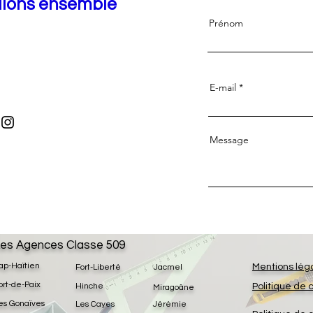
llons ensemble
Prénom
E-mail
Message
es Agences Classe 509
ap-Haïtien
Mentions lég
Fort-Liberté
Jacmel
ort-de-Paix
Hinche
Politique de 
Miragoâne
es Gonaïves
Les Cayes
Jérémie