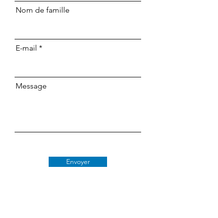
Nom de famille
E-mail
Message
Envoyer
Classe 509