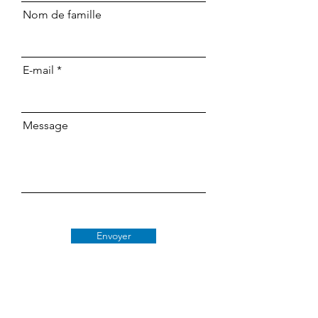
Nom de famille
E-mail
Message
Envoyer
Classe 509