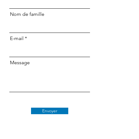
Nom de famille
E-mail
Message
Envoyer
Classe 509