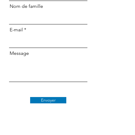
Nom de famille
E-mail
Message
Envoyer
Classe 509