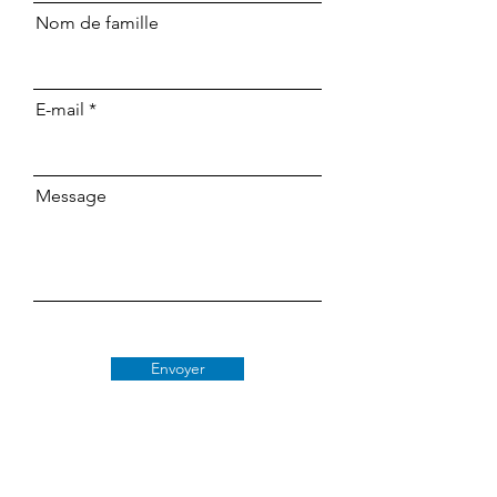
Nom de famille
E-mail
Message
Envoyer
Classe 509