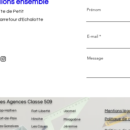
llons ensemble
Prénom
Tte de Petit
rrefour d'Echalotte
E-mail
Message
es Agences Classe 509
ap-Haïtien
Mentions lég
Fort-Liberté
Jacmel
ort-de-Paix
Hinche
Politique de 
Miragoâne
es Gonaïves
Les Cayes
Jérémie