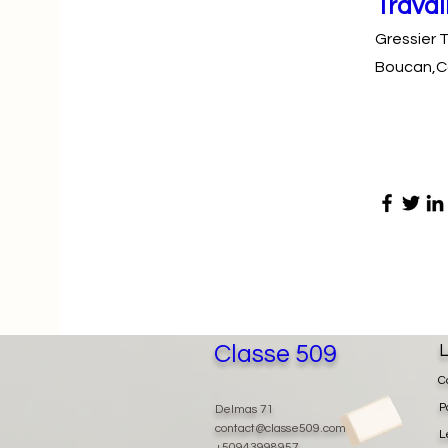
Travai
Gressier 
Boucan,Ca
Classe 509
L
C
P
Delmas 71
contact@classe509.com
L
+50943998957