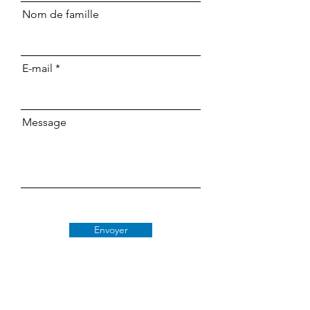
Nom de famille
E-mail
Message
Envoyer
Classe 509