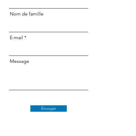
Nom de famille
E-mail
Message
Envoyer
Classe 509