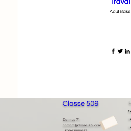
Travai
Acul Bass
Classe 509
L
C
P
Delmas 71
contact@classe509.com
L
+50943998957