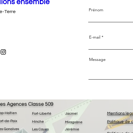
llons ensemble
Prénom
e-Terre
E-mail
Message
es Agences Classe 509
ap-Haïtien
Mentions lég
Fort-Liberté
Jacmel
ort-de-Paix
Hinche
Politique de 
Miragoâne
es Gonaïves
Les Cayes
Jérémie